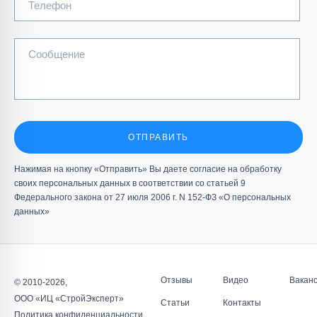
Телефон
Сообщение
Цех ванн и моек инв.№108424 ОАО «ВИЗ»
Обследование технического состояние строительных
конструкций;...
ОТПРАВИТЬ
Нажимая на кнопку «Отправить» Вы даете согласие на обработку
ПОДРОБНЕЕ
своих персональных данных в соответствии со статьей 9
Федерального закона от 27 июля 2006 г. N 152-ФЗ «О персональных
данных»
Отзывы
Видео
Вакан
© 2010-2026,
Здание приемного корпуса перегрузки ДОФ-2 (Здание
ООО «ИЦ «СтройЭксперт»
Статьи
Контакты
корпуса погрузочных бункеров) ОАО
Политика конфиденциальности