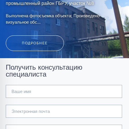
промышленный район ГБРУ, участок №8
Выполнена фотосъемка объекта; Произведено
визуальное обс...
ПОДРОБНЕЕ
Получить консультацию
специалиста
Корпус крупного и среднего дробления ДОФ-1 ОАО
"ПРУ"
Ваше имя
Обследование технического состояние строительных
конструкций;...
Электронная почта
ПОДРОБНЕЕ